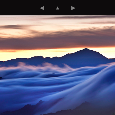
◀
▲
▶