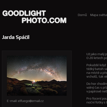
Domů
Mapa světa
Jarda Spáčil
Už jako malý 
O 20 letech po
Pokaždé když 
těžký batoh s
na místě a př
vrcholů, tak v
Do hor chodím 
volný čas s př
v papírové ne
Pro focení po
E-mail:
elfuego@email.cz
noční fotky s 