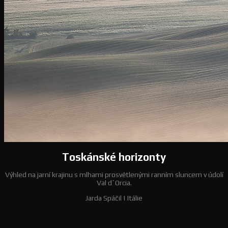
Toskánské horizonty
Výhled na jarní krajinu s mlhami prosvětlenými ranním sluncem v údolí
Val d´Orcia.
Jarda Spáčil
|
Itálie