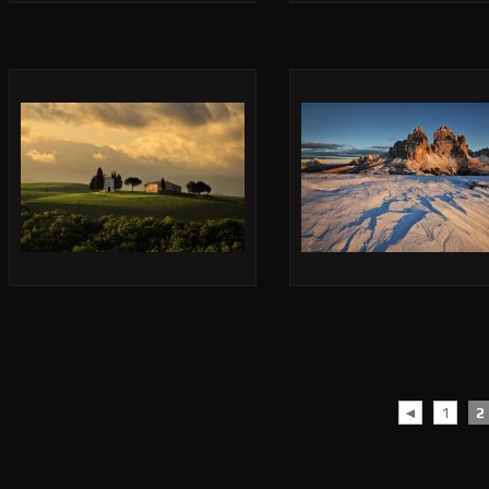
◄
1
2