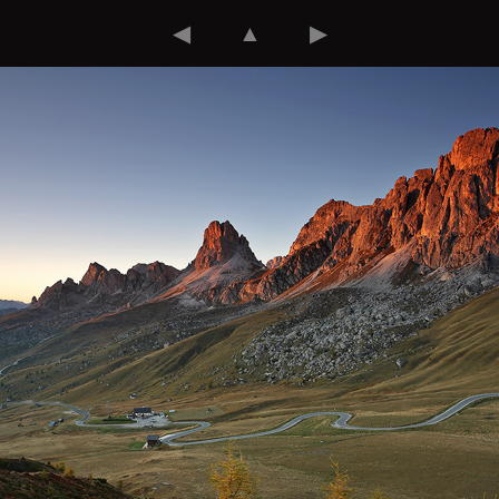
◀
▲
▶